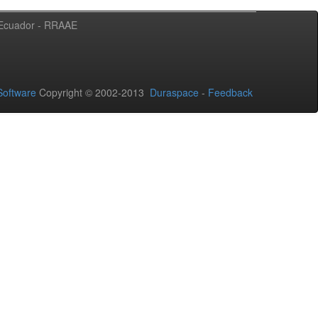
l Ecuador - RRAAE
oftware
Copyright © 2002-2013
Duraspace
-
Feedback