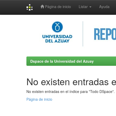
Página de inicio
Listar
Ayuda
Skip
navigation
Dspace de la Universidad del Azuay
No existen entradas e
No existen entradas en el índice para "Todo DSpace".
Página de inicio