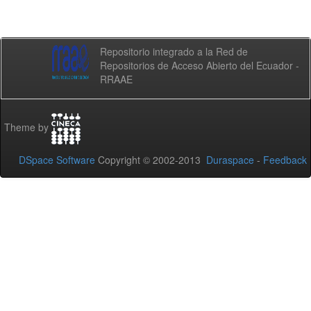
Repositorio integrado a la Red de
Repositorios de Acceso Abierto del Ecuador -
RRAAE
Theme by
DSpace Software
Copyright © 2002-2013
Duraspace
-
Feedback