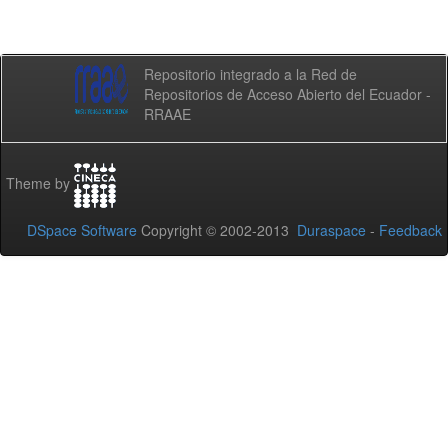
Repositorio integrado a la Red de
Repositorios de Acceso Abierto del Ecuador -
RRAAE
Theme by
DSpace Software
Copyright © 2002-2013
Duraspace
-
Feedback