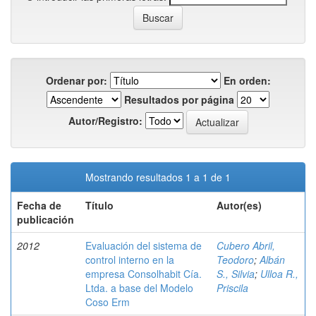
Ordenar por:
En orden:
Resultados por página
Autor/Registro:
Mostrando resultados 1 a 1 de 1
Fecha de
Título
Autor(es)
publicación
2012
Evaluación del sistema de
Cubero Abril,
control interno en la
Teodoro
;
Albán
empresa Consolhabit Cía.
S., Silvia
;
Ulloa R.,
Ltda. a base del Modelo
Priscila
Coso Erm