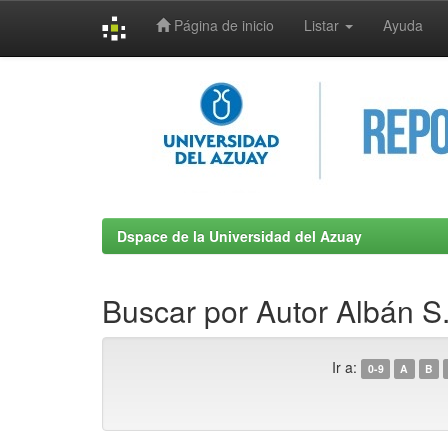
Página de inicio
Listar
Ayuda
Skip
navigation
Dspace de la Universidad del Azuay
Buscar por Autor Albán S.,
Ir a:
0-9
A
B