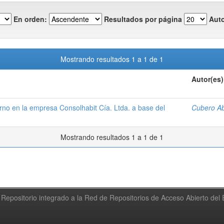
En orden:
Resultados por página
Auto
Mostrando resultados 1 a 1 de 1
Autor(es)
erno en la empresa Consolhabit Cía. Ltda. a base del
Cubero Ab
Mostrando resultados 1 a 1 de 1
Repositorio integrado a la Red de Repositorios de Acceso Abierto de