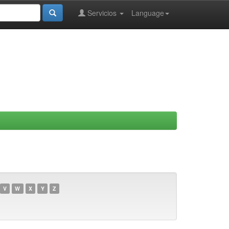
Servicios
Language
V
W
X
Y
Z