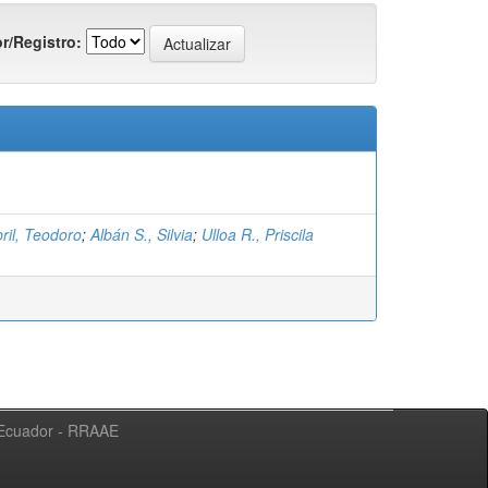
r/Registro:
ril, Teodoro
;
Albán S., Silvia
;
Ulloa R., Priscila
l Ecuador - RRAAE