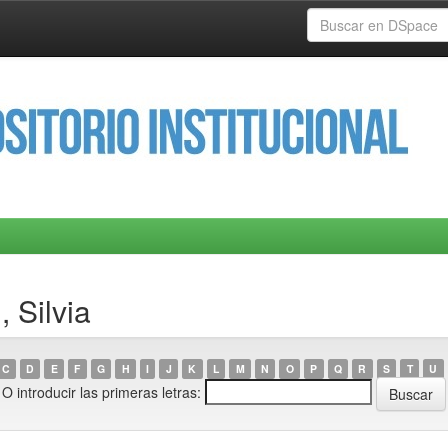
 Silvia
C
D
E
F
G
H
I
J
K
L
M
N
O
P
Q
R
S
T
U
O introducir las primeras letras: