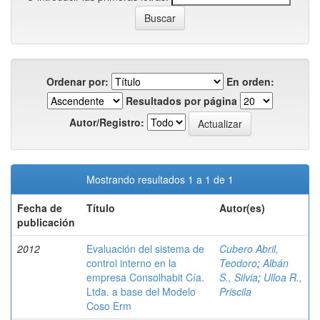
Ordenar por:
En orden:
Resultados por página
Autor/Registro:
Mostrando resultados 1 a 1 de 1
Fecha de
Título
Autor(es)
publicación
2012
Evaluación del sistema de
Cubero Abril,
control interno en la
Teodoro
;
Albán
empresa Consolhabit Cía.
S., Silvia
;
Ulloa R.,
Ltda. a base del Modelo
Priscila
Coso Erm