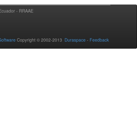
l Ecuador - RRAAE
oftware
Copyright © 2002-2013
Duraspace
-
Feedback