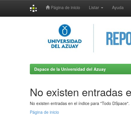
Página de inicio
Listar
Ayuda
Skip
navigation
Dspace de la Universidad del Azuay
No existen entradas e
No existen entradas en el índice para "Todo DSpace".
Página de inicio