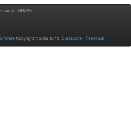
l Ecuador - RRAAE
oftware
Copyright © 2002-2013
Duraspace
-
Feedback