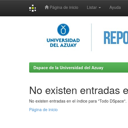
Página de inicio
Listar
Ayuda
Skip
navigation
Dspace de la Universidad del Azuay
No existen entradas e
No existen entradas en el índice para "Todo DSpace".
Página de inicio