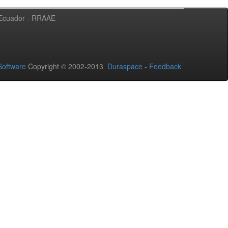
l Ecuador - RRAAE
oftware
Copyright © 2002-2013
Duraspace
-
Feedback