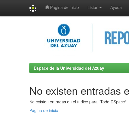
Página de inicio
Listar
Ayuda
Skip
navigation
Dspace de la Universidad del Azuay
No existen entradas e
No existen entradas en el índice para "Todo DSpace".
Página de inicio