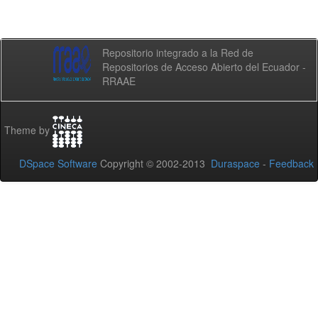
Repositorio integrado a la Red de
Repositorios de Acceso Abierto del Ecuador -
RRAAE
Theme by
DSpace Software
Copyright © 2002-2013
Duraspace
-
Feedback