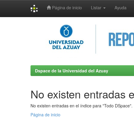
Página de inicio
Listar
Ayuda
Skip
navigation
Dspace de la Universidad del Azuay
No existen entradas e
No existen entradas en el índice para "Todo DSpace".
Página de inicio