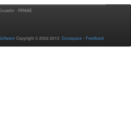
l Ecuador - RRAAE
oftware
Copyright © 2002-2013
Duraspace
-
Feedback