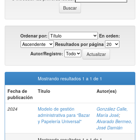
Ordenar por:
En orden:
Resultados por página
Autor/Registro:
Mostrando resultados 1 a 1 de 1
Fecha de
Título
Autor(es)
publicación
2024
Modelo de gestión
González Calle,
administrativa para “Bazar
María José
;
y Papelería Universal"
Alvarado Bermeo,
José Damián
Mostrando resultados 1 a 1 de 1