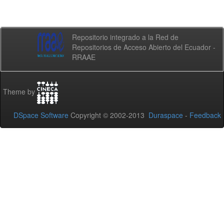
Repositorio integrado a la Red de
Repositorios de Acceso Abierto del Ecuador -
RRAAE
Theme by
DSpace Software
Copyright © 2002-2013
Duraspace
-
Feedback