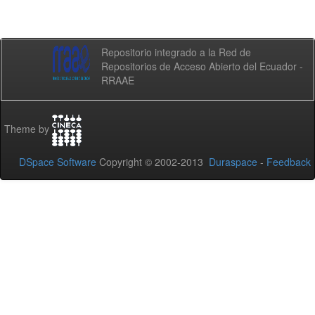
Repositorio integrado a la Red de
Repositorios de Acceso Abierto del Ecuador -
RRAAE
Theme by
DSpace Software
Copyright © 2002-2013
Duraspace
-
Feedback