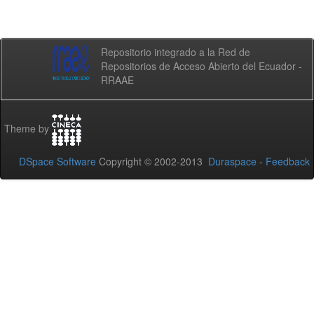
Repositorio integrado a la Red de
Repositorios de Acceso Abierto del Ecuador -
RRAAE
Theme by
DSpace Software
Copyright © 2002-2013
Duraspace
-
Feedback