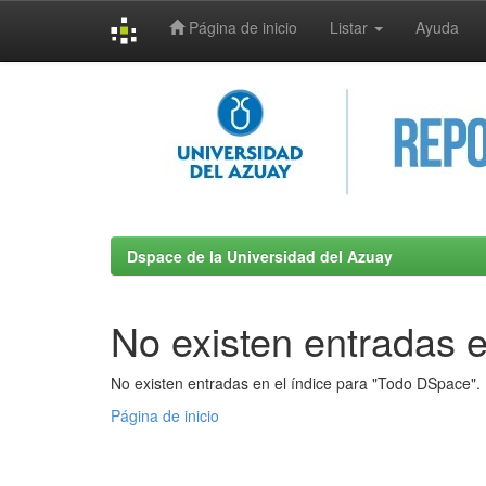
Página de inicio
Listar
Ayuda
Skip
navigation
Dspace de la Universidad del Azuay
No existen entradas e
No existen entradas en el índice para "Todo DSpace".
Página de inicio