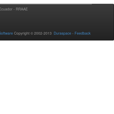
l Ecuador - RRAAE
oftware
Copyright © 2002-2013
Duraspace
-
Feedback