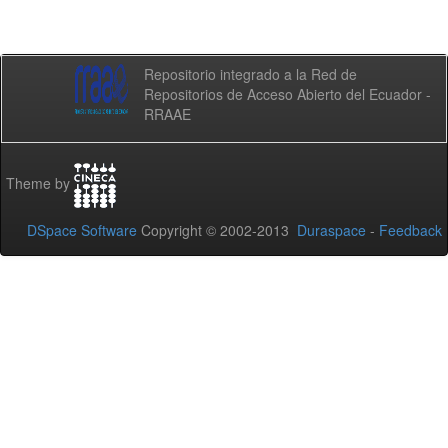
Repositorio integrado a la Red de
Repositorios de Acceso Abierto del Ecuador -
RRAAE
Theme by
DSpace Software
Copyright © 2002-2013
Duraspace
-
Feedback