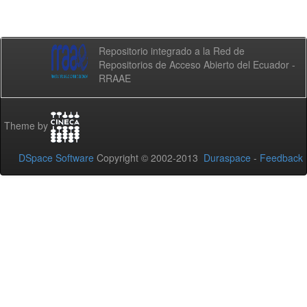
Repositorio integrado a la Red de
Repositorios de Acceso Abierto del Ecuador -
RRAAE
Theme by
DSpace Software
Copyright © 2002-2013
Duraspace
-
Feedback