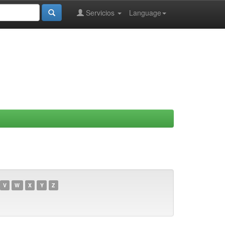
Servicios
Language
V
W
X
Y
Z