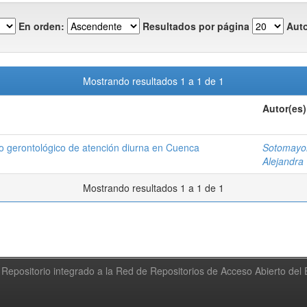
En orden:
Resultados por página
Auto
Mostrando resultados 1 a 1 de 1
Autor(es)
ro gerontológico de atención diurna en Cuenca
Sotomayor
Alejandra
Mostrando resultados 1 a 1 de 1
Repositorio integrado a la Red de Repositorios de Acceso Abierto de