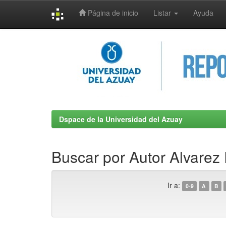
Página de inicio
Listar
Ayuda
Skip
navigation
Dspace de la Universidad del Azuay
Buscar por Autor Alvarez
Ir a:
0-9
A
B