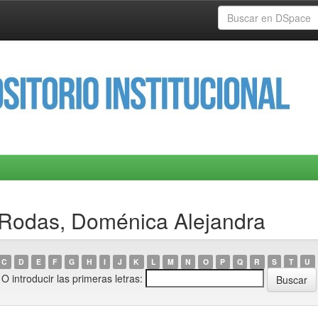
 Rodas, Doménica Alejandra
C
D
E
F
G
H
I
J
K
L
M
N
O
P
Q
R
S
T
U
O introducir las primeras letras: