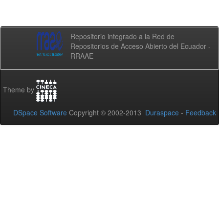
Repositorio integrado a la Red de
Repositorios de Acceso Abierto del Ecuador -
RRAAE
Theme by
DSpace Software
Copyright © 2002-2013
Duraspace
-
Feedback