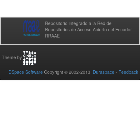
Repositorio integrado a la Red de
Repositorios de Acceso Abierto del Ecuador -
RRAAE
Theme by
DSpace Software
Copyright © 2002-2013
Duraspace
-
Feedback