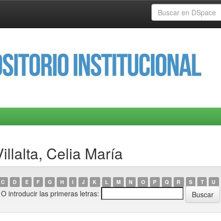
llalta, Celia María
C
D
E
F
G
H
I
J
K
L
M
N
O
P
Q
R
S
T
U
O introducir las primeras letras: