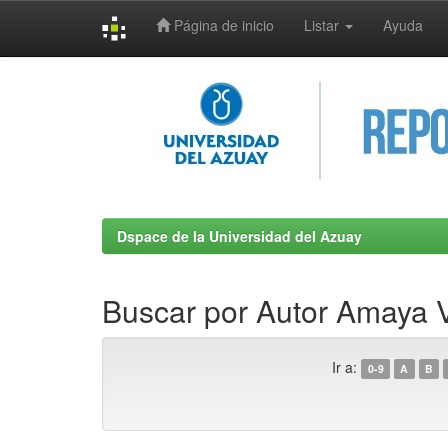
Página de inicio
Listar
Ayuda
Skip
navigation
Dspace de la Universidad del Azuay
Buscar por Autor Amaya Vi
Ir a:
0-9
A
B