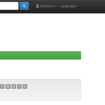
Servicios
Language
V
W
X
Y
Z