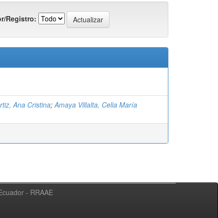
r/Registro:
tiz, Ana Cristina
;
Amaya Villalta, Celia María
l Ecuador - RRAAE