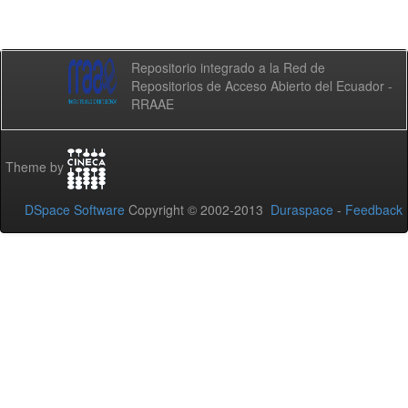
Repositorio integrado a la Red de
Repositorios de Acceso Abierto del Ecuador -
RRAAE
Theme by
DSpace Software
Copyright © 2002-2013
Duraspace
-
Feedback