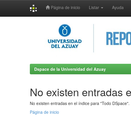
Página de inicio
Listar
Ayuda
Skip
navigation
Dspace de la Universidad del Azuay
No existen entradas e
No existen entradas en el índice para "Todo DSpace".
Página de inicio