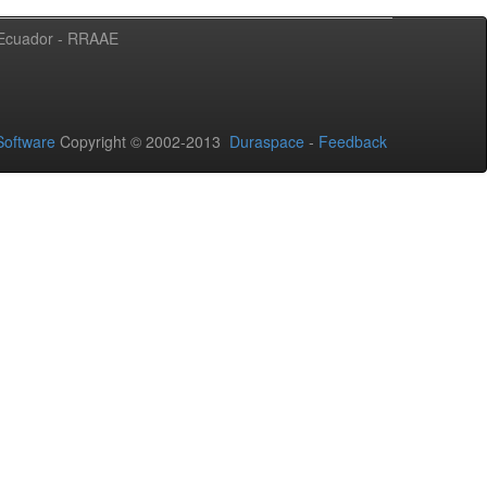
l Ecuador - RRAAE
oftware
Copyright © 2002-2013
Duraspace
-
Feedback