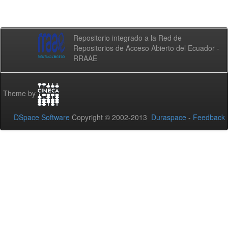
Repositorio integrado a la Red de
Repositorios de Acceso Abierto del Ecuador -
RRAAE
Theme by
DSpace Software
Copyright © 2002-2013
Duraspace
-
Feedback