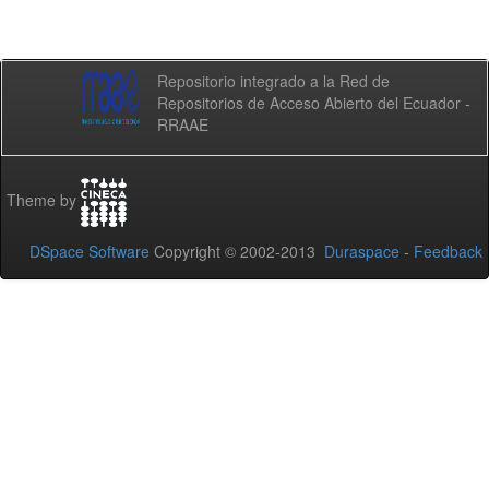
Repositorio integrado a la Red de
Repositorios de Acceso Abierto del Ecuador -
RRAAE
Theme by
DSpace Software
Copyright © 2002-2013
Duraspace
-
Feedback