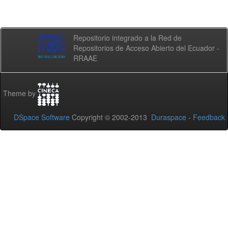
Repositorio integrado a la Red de
Repositorios de Acceso Abierto del Ecuador -
RRAAE
Theme by
DSpace Software
Copyright © 2002-2013
Duraspace
-
Feedback