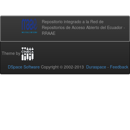
Repositorio integrado a la Red de
Repositorios de Acceso Abierto del Ecuador -
RRAAE
Theme by
DSpace Software
Copyright © 2002-2013
Duraspace
-
Feedback