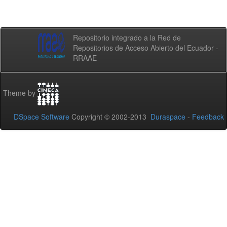
Repositorio integrado a la Red de
Repositorios de Acceso Abierto del Ecuador -
RRAAE
Theme by
DSpace Software
Copyright © 2002-2013
Duraspace
-
Feedback