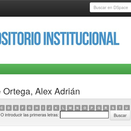
 Ortega, Alex Adrián
C
D
E
F
G
H
I
J
K
L
M
N
O
P
Q
R
S
T
U
O introducir las primeras letras: