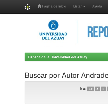
Página de inicio
Listar
Ayuda
Skip
navigation
Dspace de la Universidad del Azuay
Buscar por Autor Andrade
Ir a:
0-9
A
B