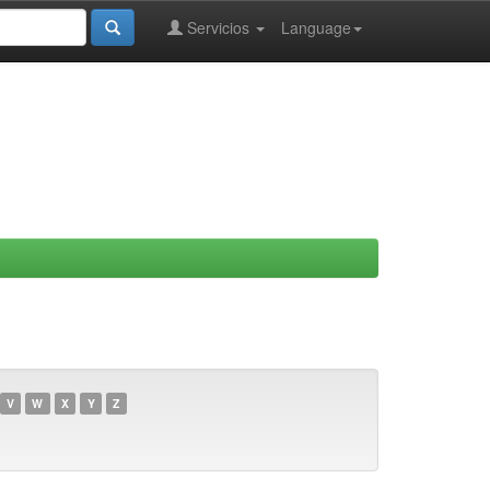
Servicios
Language
V
W
X
Y
Z