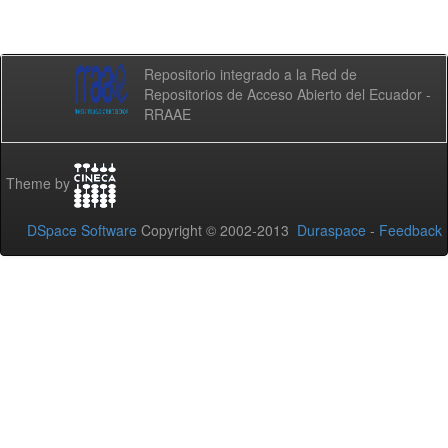
Repositorio integrado a la Red de
Repositorios de Acceso Abierto del Ecuador -
RRAAE
Theme by
DSpace Software
Copyright © 2002-2013
Duraspace
-
Feedback