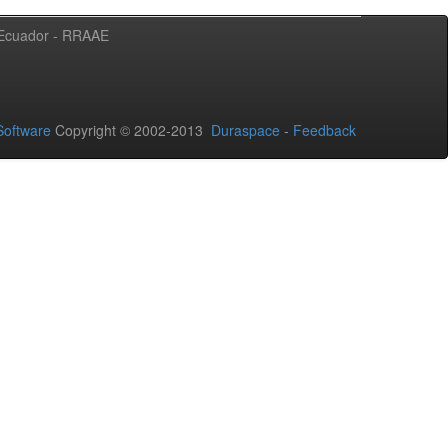
l Ecuador - RRAAE
oftware
Copyright © 2002-2013
Duraspace
-
Feedback