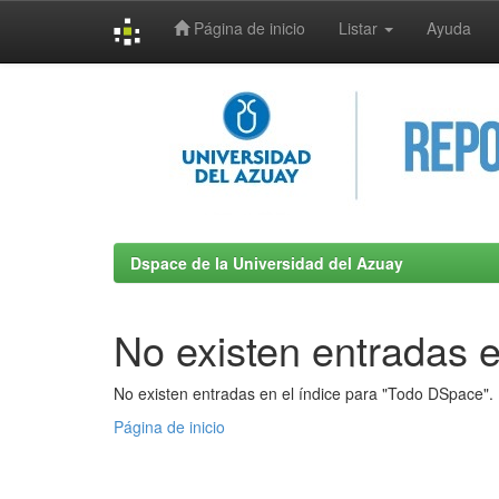
Página de inicio
Listar
Ayuda
Skip
navigation
Dspace de la Universidad del Azuay
No existen entradas e
No existen entradas en el índice para "Todo DSpace".
Página de inicio