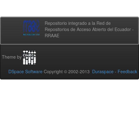
Repositorio integrado a la Red de
Repositorios de Acceso Abierto del Ecuador -
RRAAE
Theme by
DSpace Software
Copyright © 2002-2013
Duraspace
-
Feedback