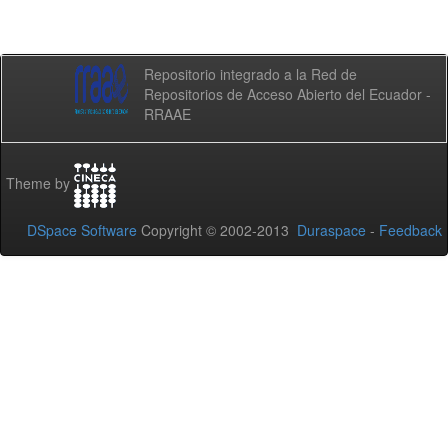
Repositorio integrado a la Red de
Repositorios de Acceso Abierto del Ecuador -
RRAAE
Theme by
DSpace Software
Copyright © 2002-2013
Duraspace
-
Feedback