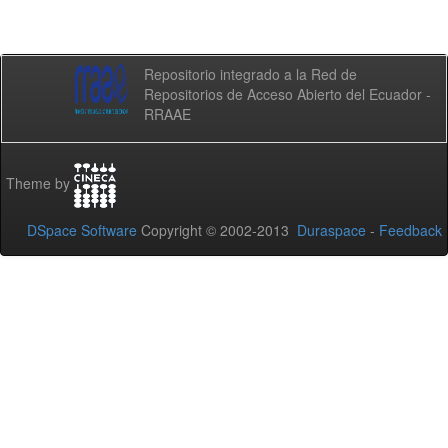
Repositorio integrado a la Red de
Repositorios de Acceso Abierto del Ecuador -
RRAAE
Theme by
DSpace Software
Copyright © 2002-2013
Duraspace
-
Feedback