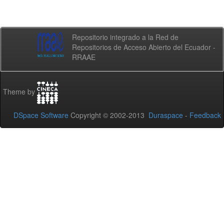
Repositorio integrado a la Red de
Repositorios de Acceso Abierto del Ecuador -
RRAAE
Theme by
DSpace Software
Copyright © 2002-2013
Duraspace
-
Feedback