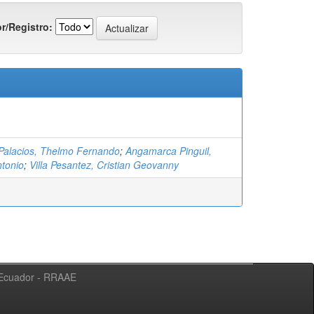
r/Registro:
Palacios, Thelmo Fernando
;
Angamarca Pinguil,
tonio
;
Villa Pesantez, Cristian Geovanny
l Ecuador - RRAAE