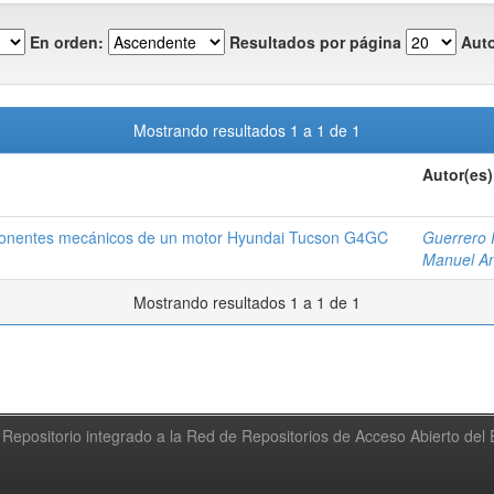
En orden:
Resultados por página
Auto
Mostrando resultados 1 a 1 de 1
Autor(es)
mponentes mecánicos de un motor Hyundai Tucson G4GC
Guerrero 
Manuel An
Mostrando resultados 1 a 1 de 1
Repositorio integrado a la Red de Repositorios de Acceso Abierto de