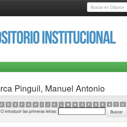
ca Pinguil, Manuel Antonio
C
D
E
F
G
H
I
J
K
L
M
N
O
P
Q
R
S
T
U
O introducir las primeras letras: