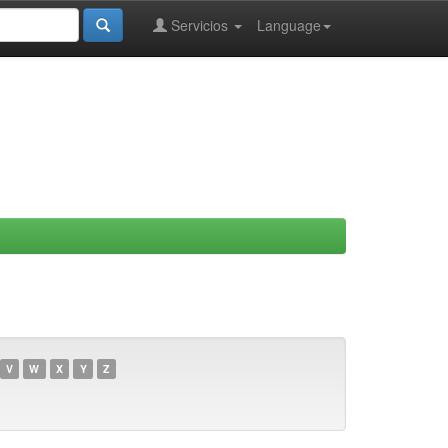
Servicios
Language
V
W
X
Y
Z