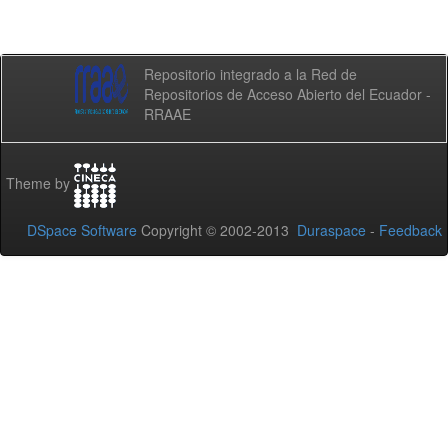
Repositorio integrado a la Red de
Repositorios de Acceso Abierto del Ecuador -
RRAAE
Theme by
DSpace Software
Copyright © 2002-2013
Duraspace
-
Feedback