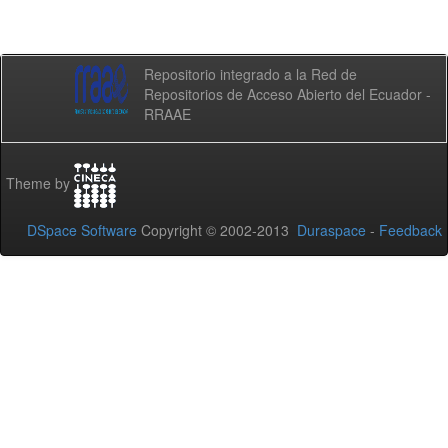
Repositorio integrado a la Red de
Repositorios de Acceso Abierto del Ecuador -
RRAAE
Theme by
DSpace Software
Copyright © 2002-2013
Duraspace
-
Feedback