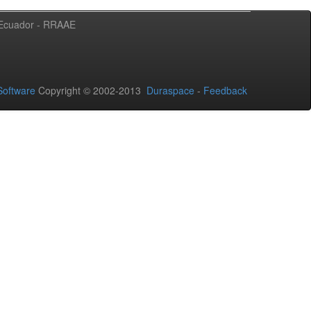
l Ecuador - RRAAE
oftware
Copyright © 2002-2013
Duraspace
-
Feedback