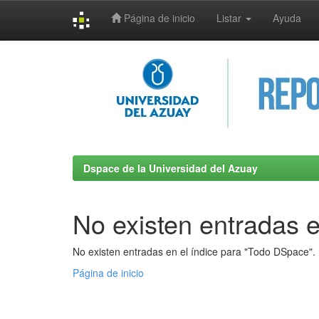
Página de inicio
Listar
Ayuda
Skip
navigation
Dspace de la Universidad del Azuay
No existen entradas e
No existen entradas en el índice para "Todo DSpace".
Página de inicio