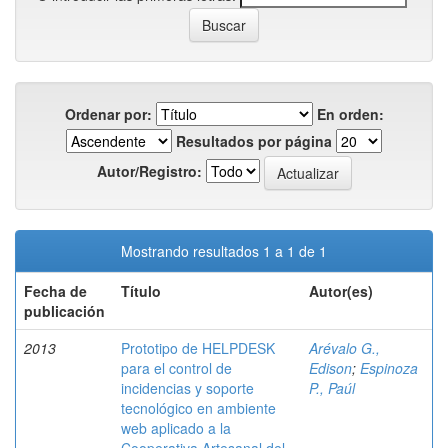
Ordenar por:
En orden:
Resultados por página
Autor/Registro:
Mostrando resultados 1 a 1 de 1
Fecha de
Título
Autor(es)
publicación
2013
Prototipo de HELPDESK
Arévalo G.,
para el control de
Edison
;
Espinoza
incidencias y soporte
P., Paúl
tecnológico en ambiente
web aplicado a la