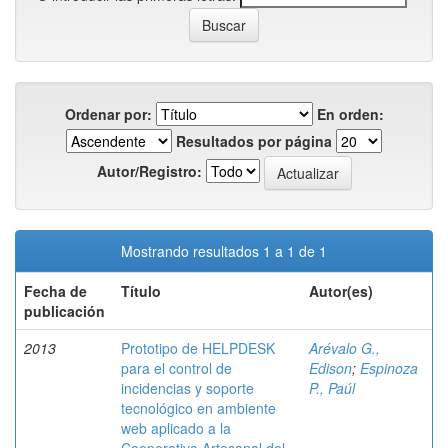
Ordenar por:
En orden:
Resultados por página
Autor/Registro:
Mostrando resultados 1 a 1 de 1
Fecha de
Título
Autor(es)
publicación
2013
Prototipo de HELPDESK
Arévalo G.,
para el control de
Edison
;
Espinoza
incidencias y soporte
P., Paúl
tecnológico en ambiente
web aplicado a la