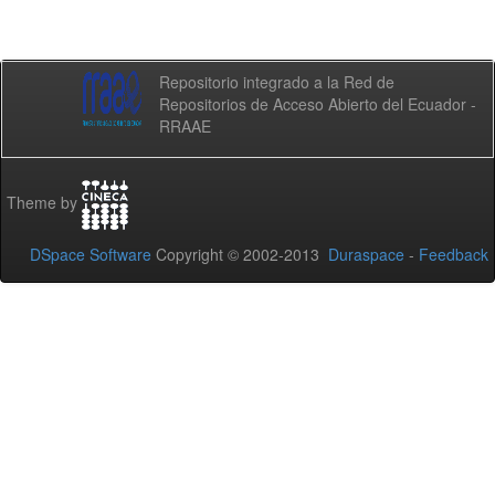
Repositorio integrado a la Red de
Repositorios de Acceso Abierto del Ecuador -
RRAAE
Theme by
DSpace Software
Copyright © 2002-2013
Duraspace
-
Feedback