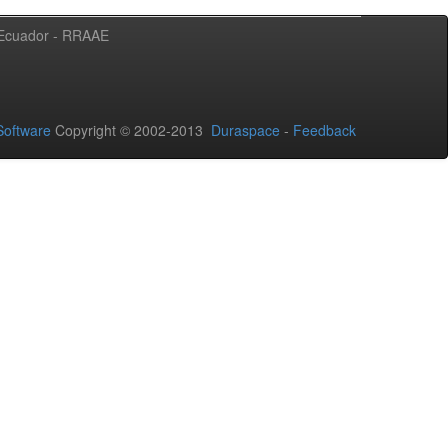
l Ecuador - RRAAE
oftware
Copyright © 2002-2013
Duraspace
-
Feedback