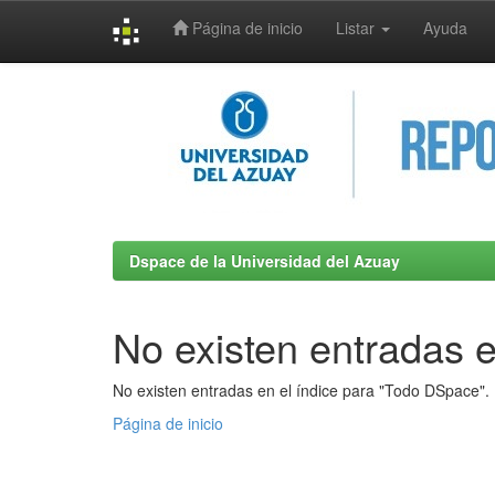
Página de inicio
Listar
Ayuda
Skip
navigation
Dspace de la Universidad del Azuay
No existen entradas e
No existen entradas en el índice para "Todo DSpace".
Página de inicio