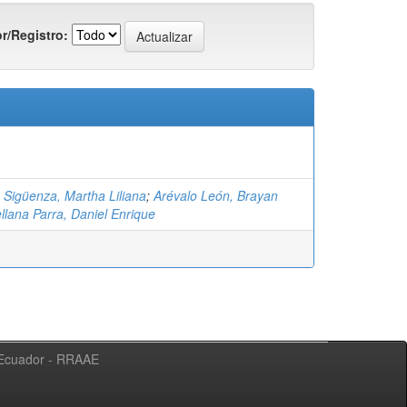
r/Registro:
 Sigüenza, Martha Liliana
;
Arévalo León, Brayan
llana Parra, Daniel Enrique
l Ecuador - RRAAE