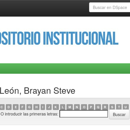
 León, Brayan Steve
C
D
E
F
G
H
I
J
K
L
M
N
O
P
Q
R
S
T
U
O introducir las primeras letras: