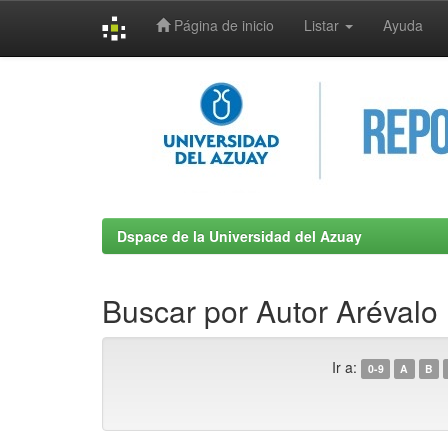
Página de inicio
Listar
Ayuda
Skip
navigation
Dspace de la Universidad del Azuay
Buscar por Autor Arévalo
Ir a:
0-9
A
B