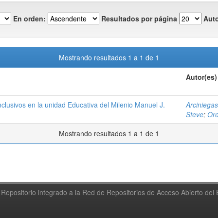
En orden:
Resultados por página
Auto
Mostrando resultados 1 a 1 de 1
Autor(es)
clusivos en la unidad Educativa del Milenio Manuel J.
Arciniegas
Steve
;
Ore
Mostrando resultados 1 a 1 de 1
Repositorio integrado a la Red de Repositorios de Acceso Abierto de