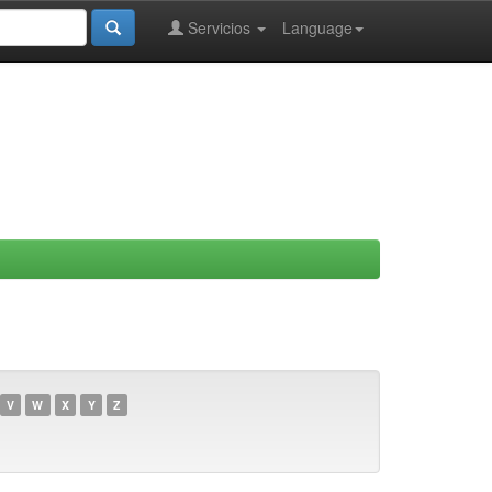
Servicios
Language
V
W
X
Y
Z