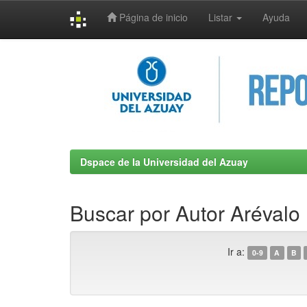
Página de inicio
Listar
Ayuda
Skip
navigation
Dspace de la Universidad del Azuay
Buscar por Autor Arévalo
Ir a:
0-9
A
B