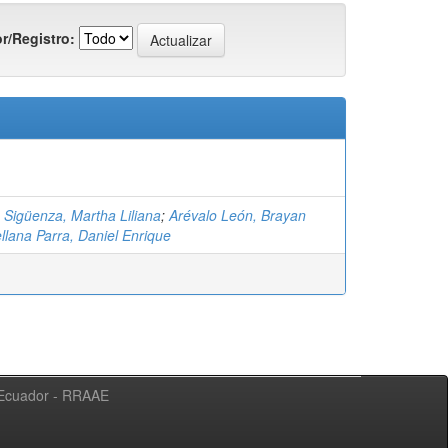
r/Registro:
 Sigüenza, Martha Liliana
;
Arévalo León, Brayan
llana Parra, Daniel Enrique
l Ecuador - RRAAE