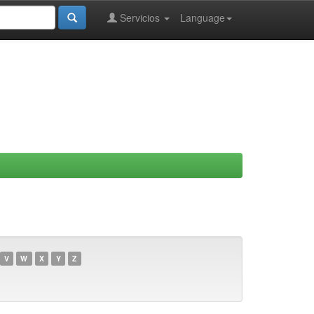
Servicios
Language
V
W
X
Y
Z