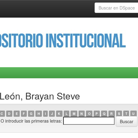
 León, Brayan Steve
C
D
E
F
G
H
I
J
K
L
M
N
O
P
Q
R
S
T
U
O introducir las primeras letras: