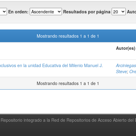
En orden:
Resultados por página
Auto
Mostrando resultados 1 a 1 de 1
Autor(es)
clusivos en la unidad Educativa del Milenio Manuel J.
Arciniegas
Steve
;
Ore
Mostrando resultados 1 a 1 de 1
Repositorio integrado a la Red de Repositorios de Acceso Abierto de