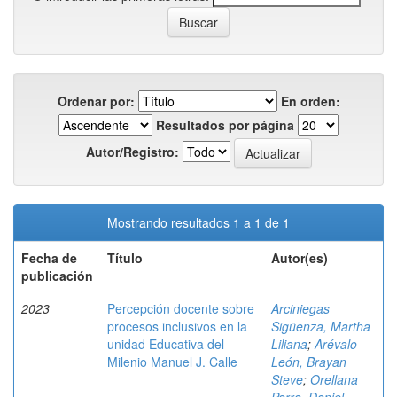
Ordenar por:
En orden:
Resultados por página
Autor/Registro:
Mostrando resultados 1 a 1 de 1
Fecha de
Título
Autor(es)
publicación
2023
Percepción docente sobre
Arciniegas
procesos inclusivos en la
Sigüenza, Martha
unidad Educativa del
Liliana
;
Arévalo
Milenio Manuel J. Calle
León, Brayan
Steve
;
Orellana