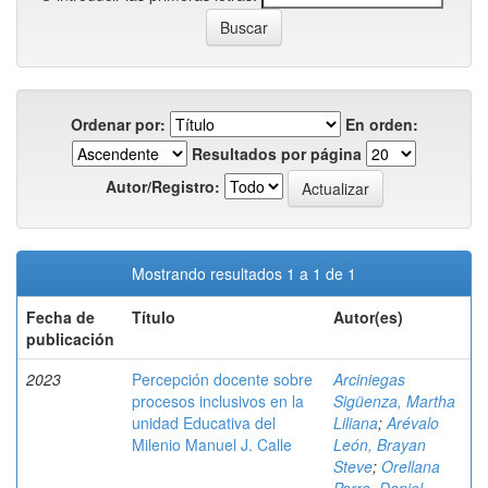
Ordenar por:
En orden:
Resultados por página
Autor/Registro:
Mostrando resultados 1 a 1 de 1
Fecha de
Título
Autor(es)
publicación
2023
Percepción docente sobre
Arciniegas
procesos inclusivos en la
Sigüenza, Martha
unidad Educativa del
Liliana
;
Arévalo
Milenio Manuel J. Calle
León, Brayan
Steve
;
Orellana