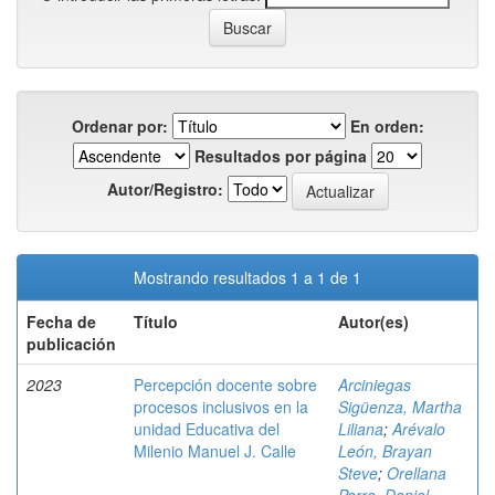
Ordenar por:
En orden:
Resultados por página
Autor/Registro:
Mostrando resultados 1 a 1 de 1
Fecha de
Título
Autor(es)
publicación
2023
Percepción docente sobre
Arciniegas
procesos inclusivos en la
Sigüenza, Martha
unidad Educativa del
Liliana
;
Arévalo
Milenio Manuel J. Calle
León, Brayan
Steve
;
Orellana