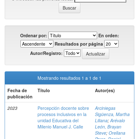
Ordenar por:
En orden:
Resultados por página
Autor/Registro:
Mostrando resultados 1 a 1 de 1
Fecha de
Título
Autor(es)
publicación
2023
Percepción docente sobre
Arciniegas
procesos inclusivos en la
Sigüenza, Martha
unidad Educativa del
Liliana
;
Arévalo
Milenio Manuel J. Calle
León, Brayan
Steve
;
Orellana